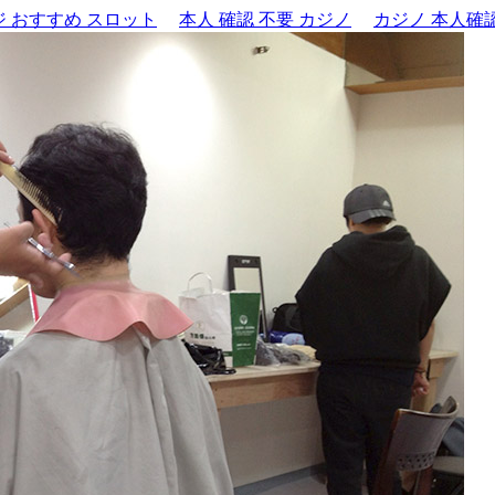
 おすすめ スロット
本人 確認 不要 カジノ
カジノ 本人確